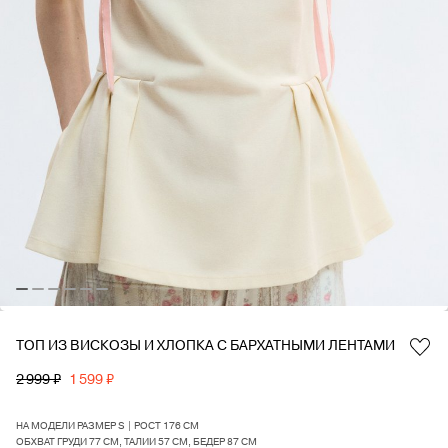
ТОП ИЗ ВИСКОЗЫ И ХЛОПКА С БАРХАТНЫМИ ЛЕНТАМИ
Favorite
2 999 ₽
1 599 ₽
НА МОДЕЛИ РАЗМЕР S | РОСТ 176 СМ
ОБХВАТ ГРУДИ 77 СМ, ТАЛИИ 57 СМ, БЕДЕР 87 СМ