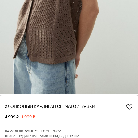
ХЛОПКОВЫЙ КАРДИГАН СЕТЧАТОЙ ВЯЗКИ
Favorite
4 999 ₽
1 999 ₽
НА МОДЕЛИ РАЗМЕР S | РОСТ 178 СМ
ОБХВАТ ГРУДИ 87 СМ, ТАЛИИ 63 СМ, БЕДЕР 91 СМ