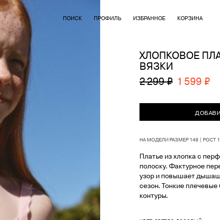
ПОИСК
ПРОФИЛЬ
ИЗБРАННОЕ
КОРЗИНА
ХЛОПКОВОЕ ПЛ
ВЯЗКИ
2 299 ₽
1 599 ₽
ДОБАВИ
НА МОДЕЛИ РАЗМЕР 148 | РОСТ 
Платье из хлопка с пер
полоску. Фактурное пер
узор и повышает дышащ
сезон. Тонкие плечевые
контуры.