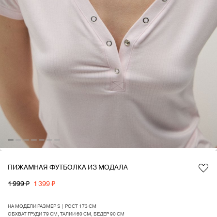
ПИЖАМНАЯ ФУТБОЛКА ИЗ МОДАЛА
Favorite
1 999 ₽
1 399 ₽
НА МОДЕЛИ РАЗМЕР S | РОСТ 173 СМ
ОБХВАТ ГРУДИ 79 СМ, ТАЛИИ 60 СМ, БЕДЕР 90 СМ