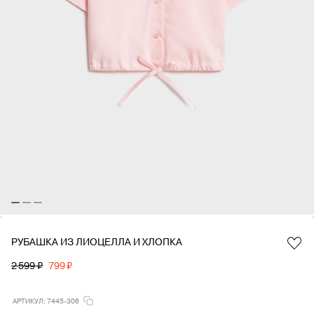
РУБАШКА ИЗ ЛИОЦЕЛЛА И ХЛОПКА
Favorite
2 599 ₽
799 ₽
АРТИКУЛ: 7445-306