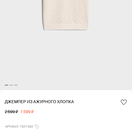
ДЖЕМПЕР ИЗ АЖУРНОГО ХЛОПКА
Favorite
2 599 ₽
1 599 ₽
АРТИКУЛ: 7357-585