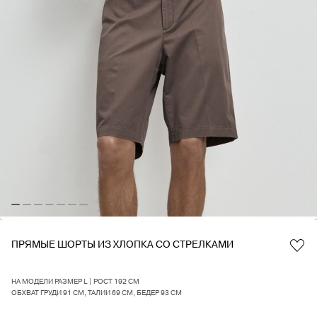
ПРЯМЫЕ ШОРТЫ ИЗ ХЛОПКА СО СТРЕЛКАМИ
Favorite
НА МОДЕЛИ РАЗМЕР L | РОСТ 192 СМ
ОБХВАТ ГРУДИ 91 СМ, ТАЛИИ 69 СМ, БЕДЕР 93 СМ