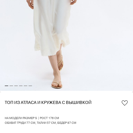
ТОП ИЗ АТЛАСА И КРУЖЕВА С ВЫШИВКОЙ
Favorite
НА МОДЕЛИ РАЗМЕР S | РОСТ 176 СМ
ОБХВАТ ГРУДИ 77 СМ, ТАЛИИ 57 СМ, БЕДЕР 87 СМ