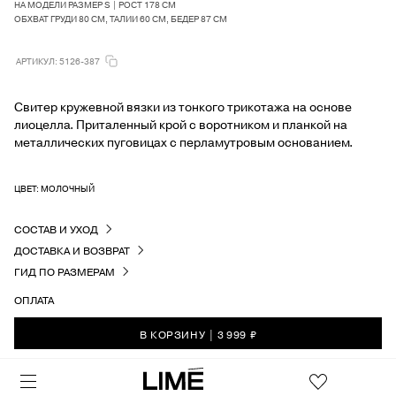
НА МОДЕЛИ РАЗМЕР S | РОСТ 178 СМ
ОБХВАТ ГРУДИ 80 СМ, ТАЛИИ 60 СМ, БЕДЕР 87 СМ
АРТИКУЛ: 5126-387
Свитер кружевной вязки из тонкого трикотажа на основе
лиоцелла. Приталенный крой с воротником и планкой на
металлических пуговицах с перламутровым основанием.
ЦВЕТ: МОЛОЧНЫЙ
СОСТАВ И УХОД
ДОСТАВКА И ВОЗВРАТ
ГИД ПО РАЗМЕРАМ
ОПЛАТА
В КОРЗИНУ
|
3 999 ₽