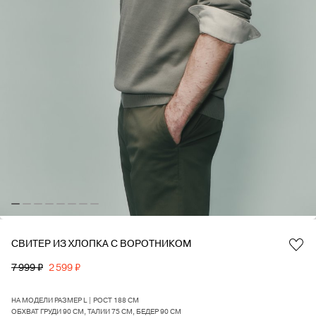
СВИТЕР ИЗ ХЛОПКА С ВОРОТНИКОМ
Favorite
7 999 ₽
2 599 ₽
НА МОДЕЛИ РАЗМЕР L | РОСТ 188 СМ
ОБХВАТ ГРУДИ 90 СМ, ТАЛИИ 75 СМ, БЕДЕР 90 СМ