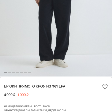
БРЮКИ ПРЯМОГО КРОЯ ИЗ ФУТЕРА
Favorite
4 999 ₽
1 999 ₽
НА МОДЕЛИ РАЗМЕР M | РОСТ 189 СМ
ОБХВАТ ГРУДИ 92 СМ, ТАЛИИ 79 СМ, БЕДЕР 100 СМ