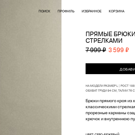
ПОИСК
ПРОФИЛЬ
ИЗБРАННОЕ
КОРЗИНА
ПРЯМЫЕ БРЮКИ
СТРЕЛКАМИ
7 999 ₽
3 599 ₽
ДОБАВИ
НА МОДЕЛИ РАЗМЕР L | РОСТ 18
ОБХВАТ ГРУДИ 94 СМ, ТАЛИИ 76 
Брюки прямого кроя из 
классическими стрелка
прорезные карманы сзад
крючок и внутреннюю пу
ЦВЕТ: СЕРО-БЕЖЕВЫЙ