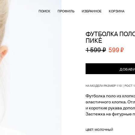
ПОИСК
ПРОФИЛЬ
ИЗБРАННОЕ
КОРЗИНА
ФУТБОЛКА ПОЛ
ПИКЕ́
1 599 ₽
599 ₽
ДОБАВИ
НА МОДЕЛИ РАЗМЕР 110 | РОСТ 
Футболка поло из хлопко
эластичного хлопка. От
и короткие рукава допо
Застежка на фигурные п
ЦВЕТ: МОЛОЧНЫЙ