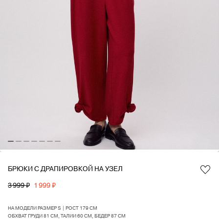
БРЮКИ С ДРАПИРОВКОЙ НА УЗЕЛ
Favorite
3 999 ₽
1 999 ₽
НА МОДЕЛИ РАЗМЕР S | РОСТ 179 СМ
ОБХВАТ ГРУДИ 81 СМ, ТАЛИИ 60 СМ, БЕДЕР 87 СМ