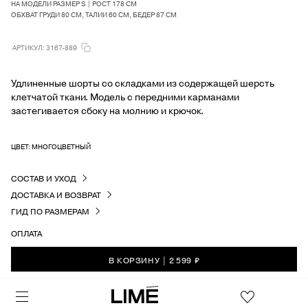
НА МОДЕЛИ РАЗМЕР S | РОСТ 178 СМ
ОБХВАТ ГРУДИ 80 СМ, ТАЛИИ 60 СМ, БЕДЕР 87 СМ
АРТИКУЛ: 3167-889
Удлиненные шорты со складками из содержащей шерсть
клетчатой ткани. Модель с передними карманами
застегивается сбоку на молнию и крючок.
ЦВЕТ: МНОГОЦВЕТНЫЙ
СОСТАВ И УХОД
ДОСТАВКА И ВОЗВРАТ
ГИД ПО РАЗМЕРАМ
ОПЛАТА
В КОРЗИНУ
|
2 599 ₽