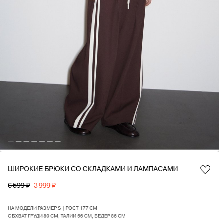
ШИРОКИЕ БРЮКИ СО СКЛАДКАМИ И ЛАМПАСАМИ
Favorite
6 599 ₽
3 999 ₽
НА МОДЕЛИ РАЗМЕР S | РОСТ 177 СМ
ОБХВАТ ГРУДИ 80 СМ, ТАЛИИ 56 СМ, БЕДЕР 86 СМ