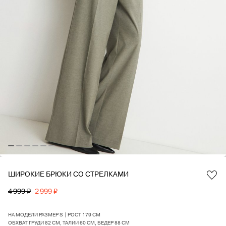
ШИРОКИЕ БРЮКИ СО СТРЕЛКАМИ
Favorite
4 999 ₽
2 999 ₽
НА МОДЕЛИ РАЗМЕР S | РОСТ 179 СМ
ОБХВАТ ГРУДИ 82 СМ, ТАЛИИ 60 СМ, БЕДЕР 88 СМ