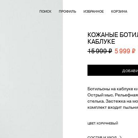
ПОИСК
ПРОФИЛЬ
ИЗБРАННОЕ
КОРЗИНА
КОЖАНЫЕ БОТИ
КАБЛУКЕ
15 999 ₽
5 999 ₽
ДОБАВИ
Ботильоны на каблуке ки
Острый мыс. Рельефная 
стелька. Застежка на м
комплект входит пыльник
ЦВЕТ: КОРИЧНЕВЫЙ
СОСТАВ И УХОД