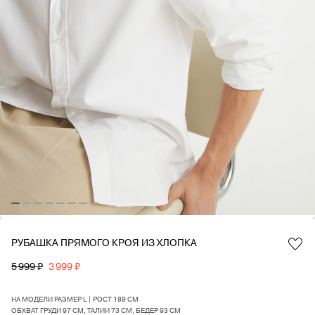
РУБАШКА ПРЯМОГО КРОЯ ИЗ ХЛОПКА
Favorite
5 999 ₽
3 999 ₽
НА МОДЕЛИ РАЗМЕР L | РОСТ 189 СМ
ОБХВАТ ГРУДИ 97 СМ, ТАЛИИ 73 СМ, БЕДЕР 93 СМ