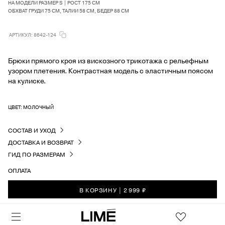
НА МОДЕЛИ РАЗМЕР S | РОСТ 175 СМ
ОБХВАТ ГРУДИ 75 СМ, ТАЛИИ 58 СМ, БЕДЕР 88 СМ
АРТИКУЛ: 8642-124
Брюки прямого кроя из вискозного трикотажа с рельефным
узором плетения. Контрастная модель с эластичным поясом
на кулиске.
ЦВЕТ: МОЛОЧНЫЙ
СОСТАВ И УХОД
ДОСТАВКА И ВОЗВРАТ
ГИД ПО РАЗМЕРАМ
ОПЛАТА
В КОРЗИНУ
|
2 999 ₽