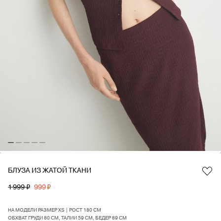
БЛУЗА ИЗ ЖАТОЙ ТКАНИ
Favorite
1 999 ₽
999 ₽
НА МОДЕЛИ РАЗМЕР XS | РОСТ 180 СМ
ОБХВАТ ГРУДИ 80 СМ, ТАЛИИ 59 СМ, БЕДЕР 89 СМ