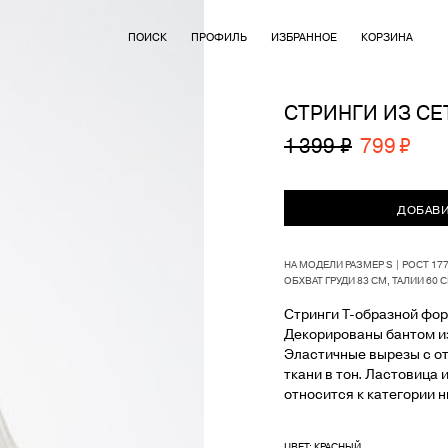
ПОИСК
ПРОФИЛЬ
ИЗБРАННОЕ
КОРЗИНА
СТРИНГИ ИЗ С
1 399 ₽
799 ₽
ДОБАВИ
НА МОДЕЛИ РАЗМЕР S | РОСТ 17
ОБХВАТ ГРУДИ 83 СМ, ТАЛИИ 60 
Стринги Т-образной фор
Декорированы бантом из
Эластичные вырезы с о
ткани в тон. Ластовица 
относится к категории н
ЦВЕТ: КРАСНЫЙ