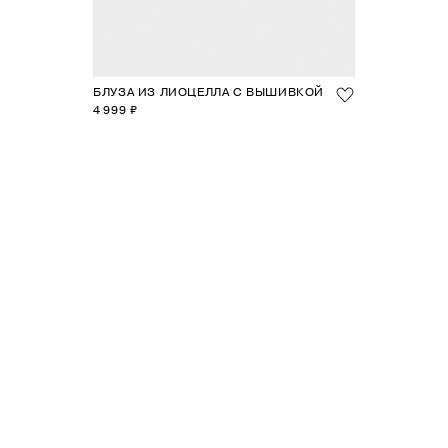
БЛУЗА ИЗ ЛИОЦЕЛЛА С ВЫШИВКОЙ
4 999 ₽
1
2
3
4
5
6
7
8
9
10
11